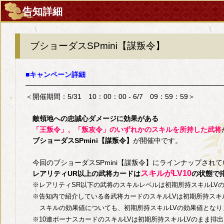
告知詳細
ブショーダスSPmini【謀叛令】
■キャンペーン詳細
━━━━━━━━━━━━━━━━━━━━━━━━━━━━
＜開催期間：5/31 10：00：00 - 6/7 09：59：59＞
敵領地への忠誠心ダメージに効果がある
「王叛令」、「叛攻令」のいずれかのスキルを所持した武将
ブショーダスSPmini【謀叛令】
が開催中です。
今回のブショーダスSPmini【謀叛令】にラインナップされて
スキルがLV10
レアリティUR以上の武将カードは
の状態で
※レアリティSR以下の武将のスキルレベルは初期所持スキルL
※告知内で紹介している各武将カードのスキルLVは初期所持スキ
スキルの効果値についても、初期所持スキルLVの効果値となり
※10連ボーナスカードのスキルLVは初期所持スキルLVのまま排