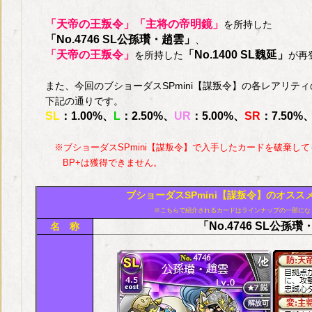
「天帝の王叛令」「主将の帝明鏡」
を所持した
「No.4746 SL公孫瓚・趙雲」
、
「天帝の王叛令」
「No.1400 SL魏延」
を所持した
が再
また、今回のブショーダスSPmini【謀叛令】の各レアリテ
下記の通りです。
SL
：1.00%、
L
：2.50%、
UR
：5.00%、
SR
：7.50%
※ブショーダスSPmini【謀叛令】で入手したカードを破棄して
BP+は獲得できません。
ブショーダスSPmini【謀叛令】のオスス
※こちらで紹介されるカードはラインナップの一部にな
「No.4746 SL公孫
名 称