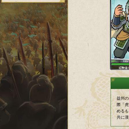
益州の
際「虎
めるも
共に漢