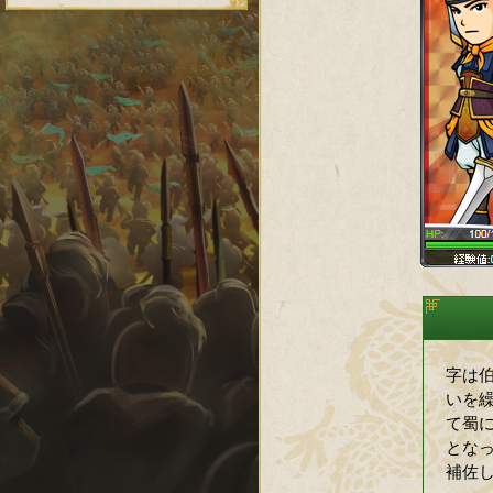
字は
いを
て蜀
とな
補佐