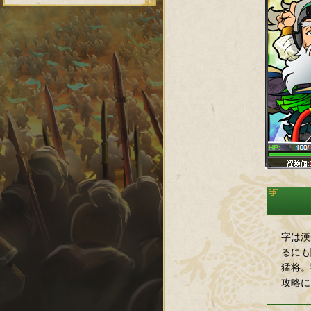
字は漢
るにも
猛将。
攻略に