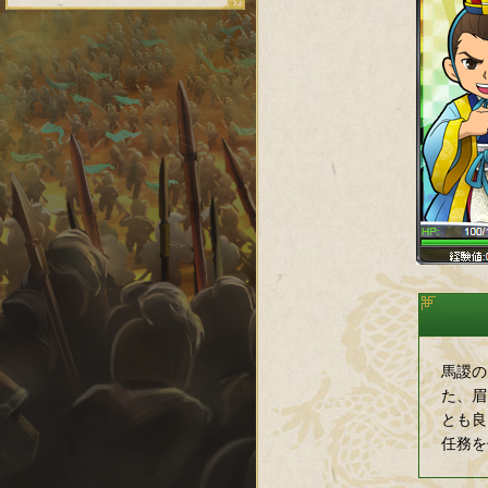
馬謖の
た、眉
とも良
任務を