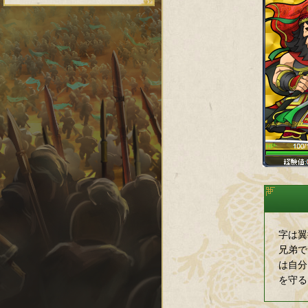
字は翼
兄弟で
は自分
を守る