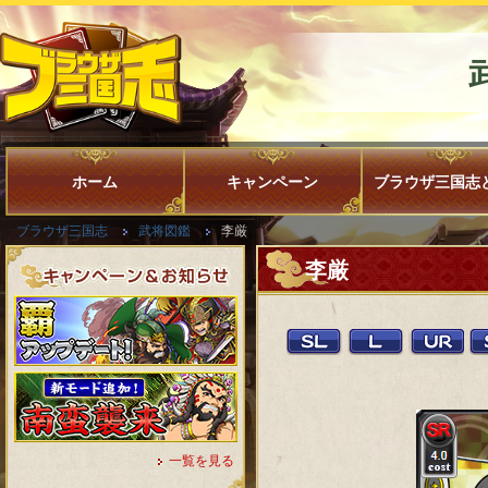
ホーム
キャンペーン
ブラウザ三国志
ブラウザ三国志
武将図鑑
李厳
李厳
一覧を見る