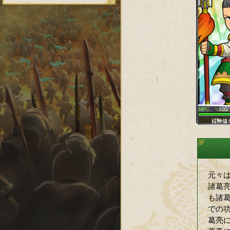
元々は
諸葛
も諸
での
葛亮