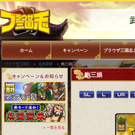
ホーム
キャンペーン
ブラウザ三国志
ブラウザ三国志
武将図鑑
鮑三娘
鮑三娘
一覧を見る