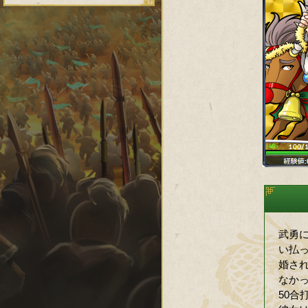
武勇
い払
婚さ
なか
50