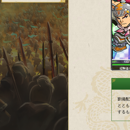
劉備配
ととも
するも