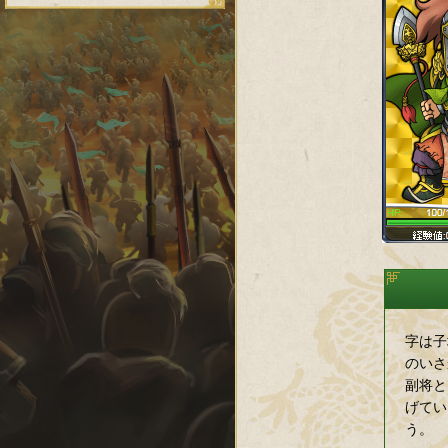
字は子
のいさ
副将と
げてい
う。