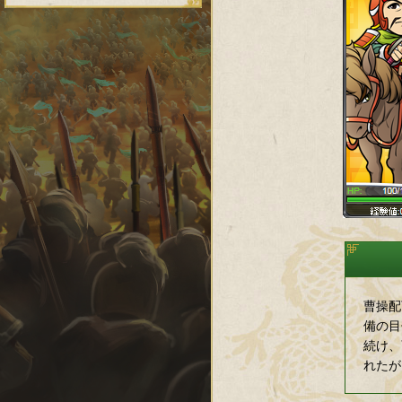
曹操配
備の目
続け、
れたが