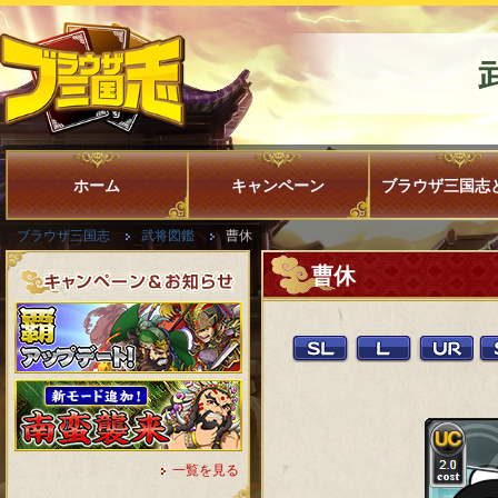
ホーム
キャンペーン
ブラウザ三国志
ブラウザ三国志
武将図鑑
曹休
曹休
一覧を見る