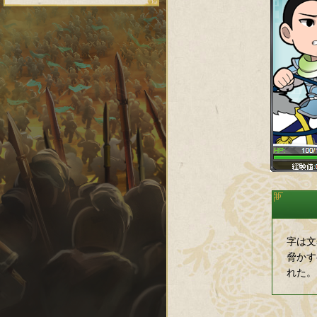
字は文
脅かす
れた。