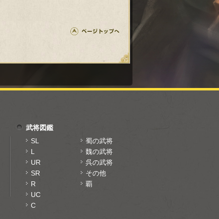
武将図鑑
SL
蜀の武将
L
魏の武将
UR
呉の武将
SR
その他
R
覇
UC
C