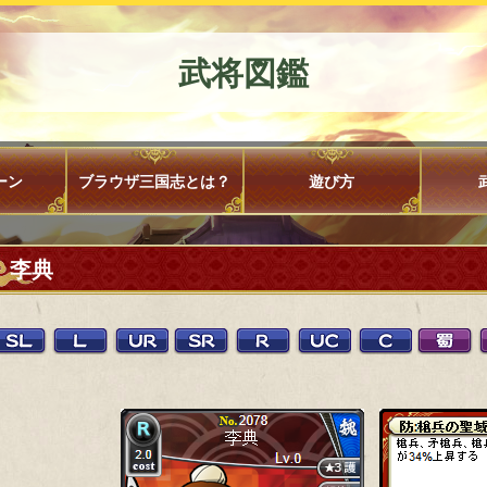
武将図鑑
ーン
ブラウザ三国志とは？
遊び方
李典