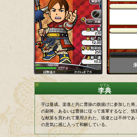
李典
字は曼成。楽進と共に曹操の旗揚げに参加した将
の副将、あるいは曹操に従って進軍するなど、慎
な献策を買われて重用された。張遼とは不仲であ
の意気に感じ入って和解している。