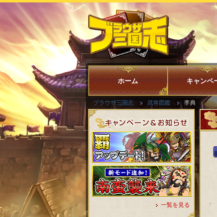
ホーム
キャンペ
ブラウザ三国志
武将図鑑
李典
一覧を見る