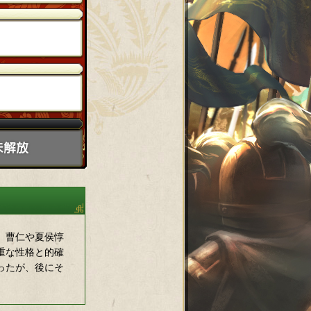
。曹仁や夏侯惇
重な性格と的確
ったが、後にそ