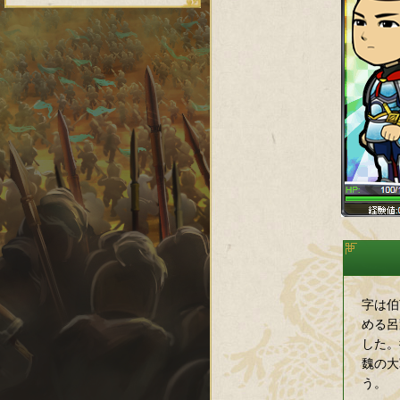
字は伯
める呂
した。
魏の大
う。