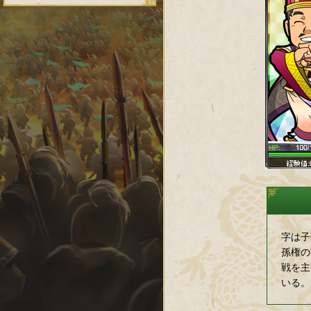
字は子
孫権の
戦を主
いる。