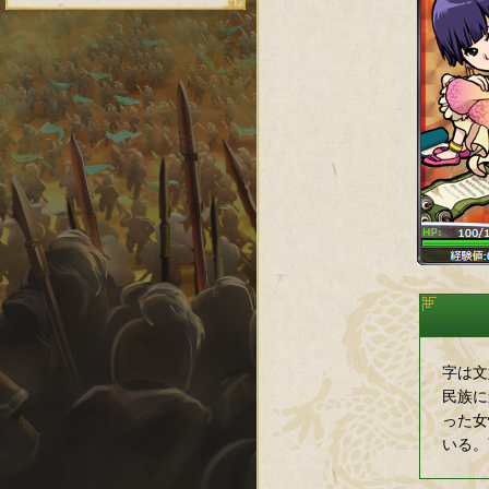
字は文
民族に
った女
いる。