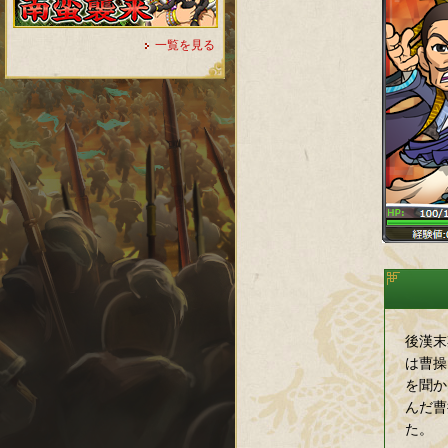
一覧を見る
後漢末
は曹操
を聞か
んだ曹
た。