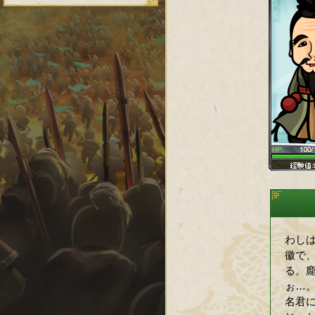
わし
徽で
る。
ぉ…
名君