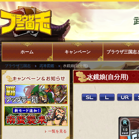
ホーム
キャンペーン
ブラウザ三国志
ブラウザ三国志
武将図鑑
水鏡娘(自分用)
水鏡娘(自分用)
一覧を見る