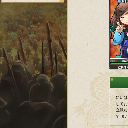
にいは
してお
立派な
て ま