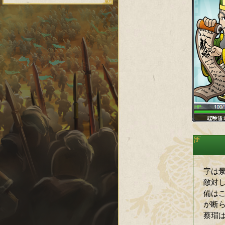
字は
敵対
備は
が断
蔡瑁