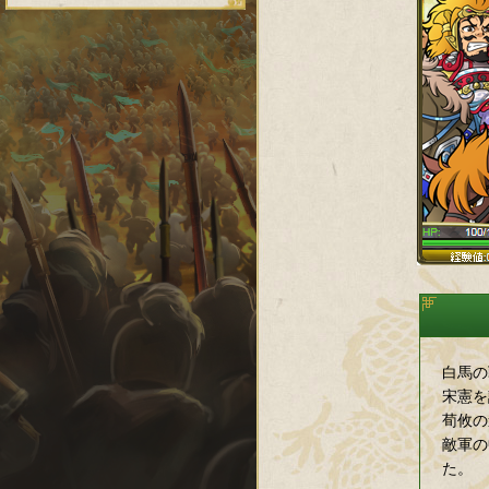
白馬の
宋憲を
荀攸の
敵軍の
た。