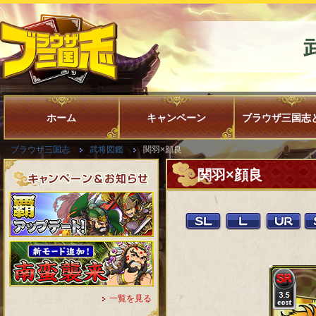
ホーム
キャンペーン
ブラウザ三国志
ブラウザ三国志
武将図鑑
関羽×顔良
関羽×顔良
一覧を見る