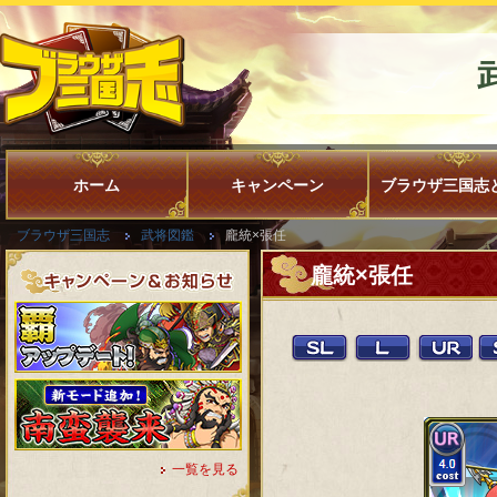
ホーム
キャンペーン
ブラウザ三国志
ブラウザ三国志
武将図鑑
龐統×張任
龐統×張任
一覧を見る