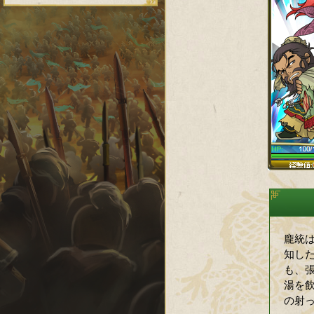
龐統
知し
も、
湯を
の射