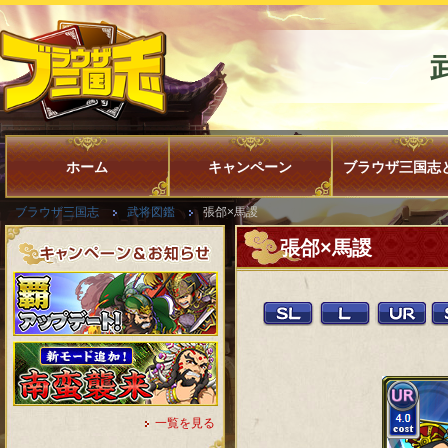
ホーム
キャンペーン
ブラウザ三国志
ブラウザ三国志
武将図鑑
張郃×馬謖
張郃×馬謖
一覧を見る