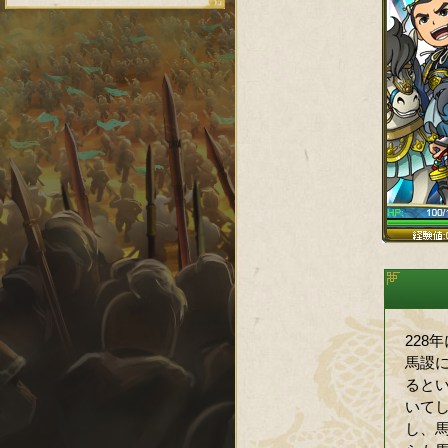
228
馬謖
ると
いて
し、