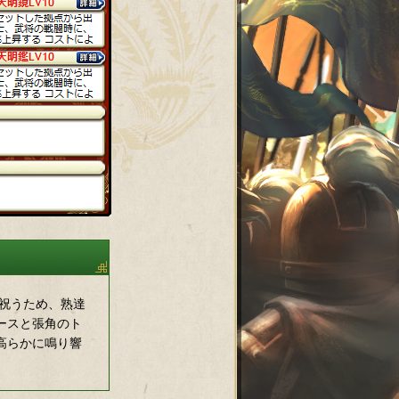
を祝うため、熟達
ースと張角のト
高らかに鳴り響