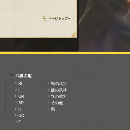
武将図鑑
SL
蜀の武将
L
魏の武将
UR
呉の武将
SR
その他
R
覇
UC
C