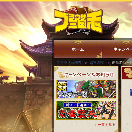
ホーム
キャンペ
ブラウザ三国志
武将図鑑
南華老仙×張
一覧を見る