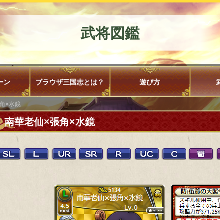
武将図鑑
ーン
ブラウザ三国志とは？
遊び方
角×水鏡
南華老仙×張角×水鏡