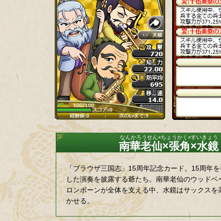
南華老仙×張角×水鏡
「ブラウザ三国志」15周年記念カード。15周年
した演奏を披露する爺たち。南華老仙のウッドベ
ロンボーンが全体を支える中、水鏡はサックスを
かせる。