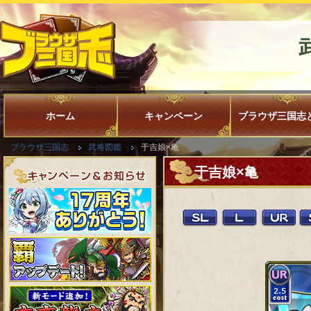
ホーム
キャンペーン
ブラウザ三国志
ブラウザ三国志
武将図鑑
于吉娘×亀
于吉娘×亀