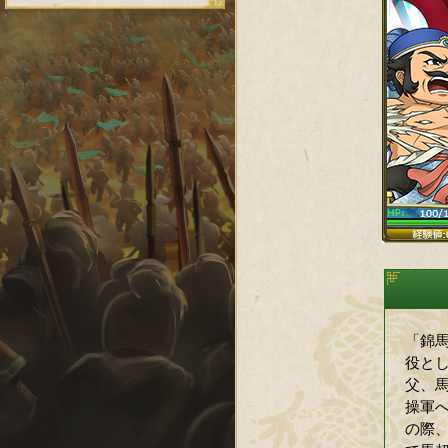
「錦
役と
父、
操軍
の際