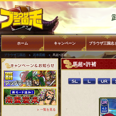
ホーム
キャンペーン
ブラウザ三国志
ブラウザ三国志
武将図鑑
馬超×許褚
馬超×許褚
一覧を見る