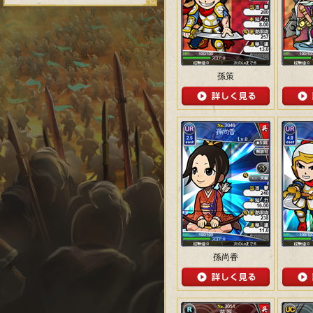
孫策
孫尚香