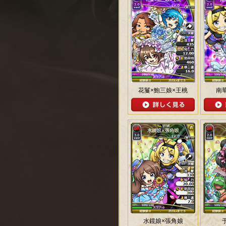
花鬘×鮑三娘×王桃
南
水鏡娘×張角娘