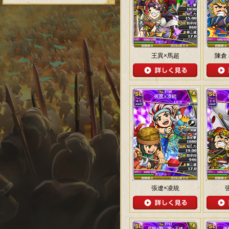
王異×馬超
陳倉
張遼×凌統