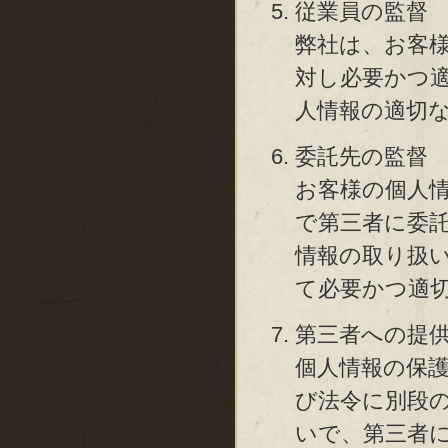
従業員の監督
弊社は、お客
対し必要かつ
人情報の適切
委託先の監督
お客様の個人
で第三者に委
情報の取り扱
て必要かつ適
第三者への提
個人情報の保
び法令に別段
いで、第三者