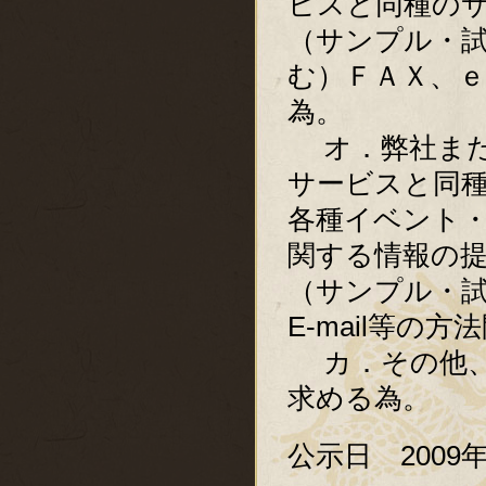
ビスと同種の
（サンプル・
む）ＦＡＸ、ｅ
為。
オ．弊社また
サービスと同
各種イベント
関する情報の
（サンプル・試
E-mail等の
カ．その他、
求める為。
公示日 2009