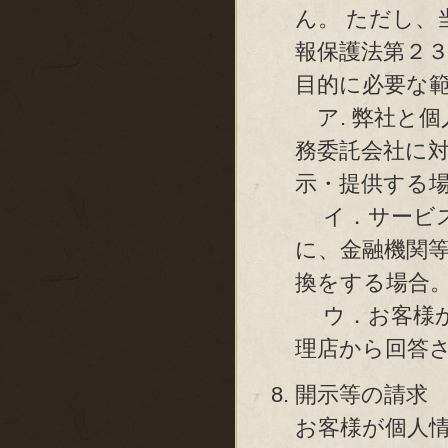
ん。 ただし、
報保護法第２
目的に必要な
ア. 弊社と
務委託会社に
示・提供する
イ．サービス
に、金融機関
換をする場合
ウ．お客様か
理店から回答
開示等の請求
お客様が個人