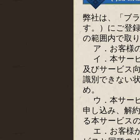
弊社は、「ブ
す。）にご登
の範囲内で取
ア．お客様の
イ．本サービ
及びサービス
識別できない
め。
ウ．本サービ
申し込み、解
る本サービス
エ．お客様か