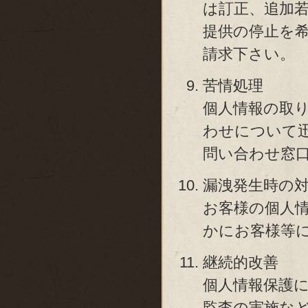
は訂正、追加
提供の停止を
請求下さい。
苦情処理
個人情報の取
わせについて
問い合わせ窓
漏洩発生時の
お客様の個人
かにお客様等
継続的改善
個人情報保護
監査の実施な