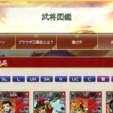
武将図鑑
ーン
ブラウザ三国志とは？
遊び方
呉