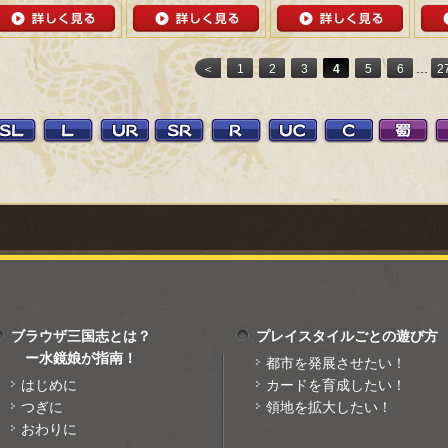
...
＜
1
2
3
4
5
6
2
ブラウザ三国志とは？
プレイスタイルごとの遊び方
ー水鏡娘が指南！
都市を発展させたい！
はじめに
カードを育成したい！
つぎに
領地を拡大したい！
おわりに