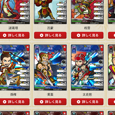
諸葛瑾
呂蒙
程普
孫権
黄蓋
太史慈