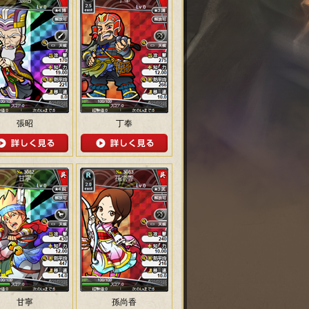
張昭
丁奉
甘寧
孫尚香