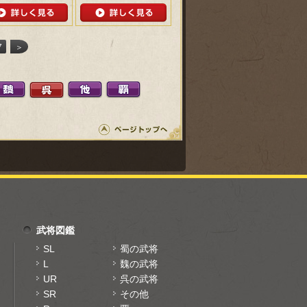
7
＞
武将図鑑
SL
蜀の武将
L
魏の武将
UR
呉の武将
SR
その他