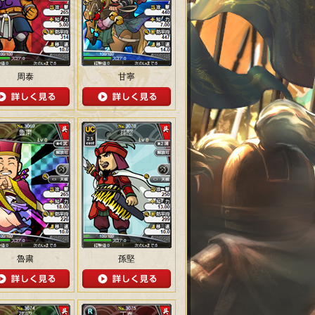
周泰
甘寧
魯粛
孫堅