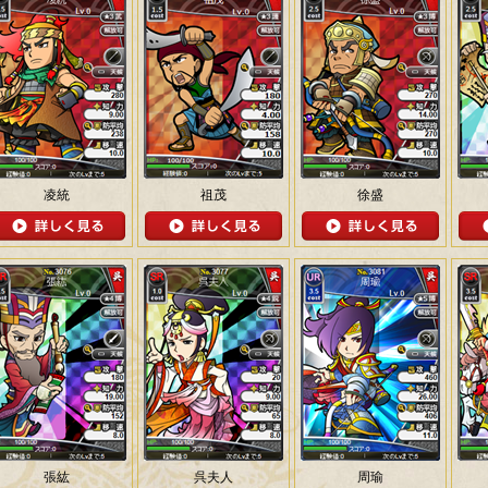
凌統
祖茂
徐盛
張紘
呉夫人
周瑜